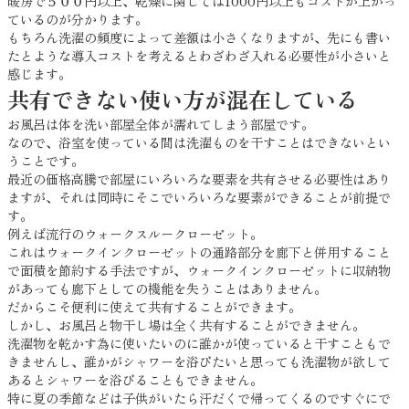
暖房で５００円以上、乾燥に関しては1000円以上もコストが上がっ
ているのが分かります。
もちろん洗濯の頻度によって差額は小さくなりますが、先にも書い
たとような導入コストを考えるとわざわざ入れる必要性が小さいと
感じます。
共有できない使い方が混在している
お風呂は体を洗い部屋全体が濡れてしまう部屋です。
なので、浴室を使っている間は洗濯ものを干すことはできないとい
うことです。
最近の価格高騰で部屋にいろいろな要素を共有させる必要性はあり
ますが、それは同時にそこでいろいろな要素ができることが前提で
す。
例えば流行のウォークスルークローゼット。
これはウォークインクローゼットの通路部分を廊下と併用すること
で面積を節約する手法ですが、ウォークインクローゼットに収納物
があっても廊下としての機能を失うことはありません。
だからこそ便利に使えて共有することができます。
しかし、お風呂と物干し場は全く共有することができません。
洗濯物を乾かす為に使いたいのに誰かが使っていると干すこともで
きませんし、誰かがシャワーを浴びたいと思っても洗濯物が欲して
あるとシャワーを浴びることもできません。
特に夏の季節などは子供がいたら汗だくで帰ってくるのですぐにで