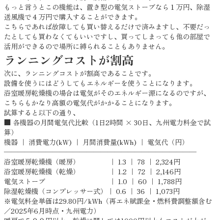
もっと言うとこの機能は、置き型の電気ストーブなら１万円、除湿
送風機で４万円で購入することができます。
こちらであれば故障しても買い替えるだけで済みますし、不要だっ
たとしても買わなくてもいいですし、買ってしまっても他の部屋で
活用ができるので場所に縛られることもありません。
ランニングコストが割高
次に、ランニングコストが割高であることです。
設備を使うにはどうしてもエネルギーを使うことになります。
浴室暖房乾燥機の場合は電気がそのエネルギー源になるのですが、
こちらもかなり高額の電気代がかかることになります。
試算すると以下の通り、
■ 各機器の月間電気代比較（1日2時間 × 30日、九州電力料金で試
算）
機器 ｜ 消費電力(kW) ｜ 月間消費量(kWh) ｜ 電気代（円）
────────────────────────────
浴室暖房乾燥機（暖房） ｜ 1.3 ｜ 78 ｜ 2,324円
浴室暖房乾燥機（乾燥） ｜ 1.2 ｜ 72 ｜ 2,146円
電気ストーブ ｜ 1.0 ｜ 60 ｜ 1,788円
除湿乾燥機（コンプレッサー式）｜ 0.6 ｜ 36 ｜ 1,073円
※電気料金単価は29.80円/kWh（再エネ賦課金・燃料費調整額含む
／2025年6月時点・九州電力）