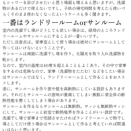
もシャワーを浴びさせたいと思う場面も増えると思いますが、洗濯
物があるだけで使えないですし、子供の帰宅時間を考えたら使いづ
らくそのまま使わなくなったというケースも多く聞きます。
一番はランドリールームorサンルーム
室内の洗濯干し場がどうしても欲しい場合は、結局のところランド
リールームやサンルームにすることが一番いいです。
ただし注意点は、家事室として使う場合は絶対にサンルームとして
作ってはいけないということです。
サンルームは南面に洗濯干し場を作り、太陽光を取り入れ洗濯物を
乾かします。
なので、室内の温度は40度を超えることもよくあり、その中で家事
をするのは危険なので、家事（洗濯物をたたむ）などをしたい場合
はサンルームではなく、ランドリールームとして作ることをおスス
メします。
逆に、サンルームを作り窓や壁を高断熱にしている設計もあります
が、それだとサンルームの意味が激減してしまい無駄に家全体の断
熱性能を悪くしてしまう場合があります。
サンルームを作るならサンルームは無断熱、サッシも無断熱サッシ
にして、サンルームと前室で断熱境界を作ることがいい設計です。
洗濯干し場で家事まで完結させたければランドリールームで物干し
場としてだけ使う場合はサンルームとして作ると考えていれば間違
いはないと思います。