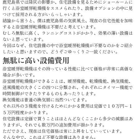
鹿児島県では降灰の影響か、住宅設備を見るためにショールームに
行くと浴室暖房乾燥機をススメられたり、設備オプションの中に見
つけて採用される方がいらっしゃいます。
結論から言うと、僕は鹿児島県の気候風土、現在の住宅性能を加味
すると浴室暖房乾燥機は不要だと考えています。
むしろ無駄に高く、ランニングコストがかかり、効果の薄い設備は
ないと思っています。
今回はなぜ、住宅設備の中で浴室暖房乾燥機が不要なのかをご紹介
したいと思いますので、どうぞごゆっくりご一読ください。
無駄に高い設備費用
浴室暖房乾燥機はその持っている性能に比べて価格が非常に高価な
場合が多いです。
浴室暖房乾燥機ができることは、暖房機能、乾燥機能、換気機能、
送風機能の大きくこの四つに分類され、それぞれにタイマー機能で
時間制御ができたりするものもあったりします。
換気機能は普通の換気扇に当然ついてます。
それ以外の３機能を付けるためにかかる費用は定価で１０万円～１
５万円程度かかります。
住宅設備は定価で買うことはほとんどなくここから多少の減額はあ
りますが、それでも数万円の追加費用が掛かります。
ただでさえ、現在は住宅価格は常に上昇をしていっています。
そんな中で、これほど不要な設備はありません。