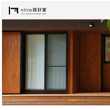
内
容
を
ス
キ
ッ
プ