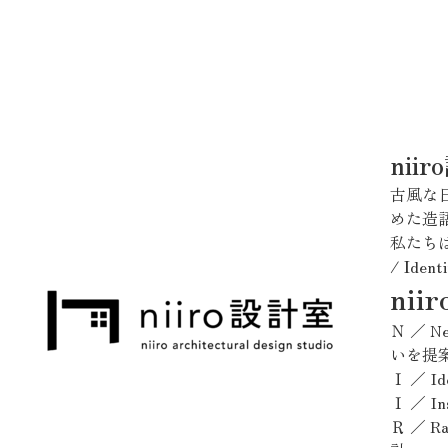
nii
古風な
めた造
私たち
/
I
dent
ni
Ｎ ／ 
いを提
Ｉ ／ 
Ｉ ／ 
Ｒ ／ 