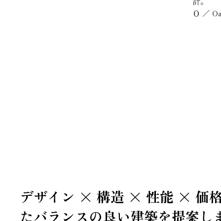
計。
Ｏ ／
デザイン × 構造 × 性能 × 
たバランスの良い建築を提案し