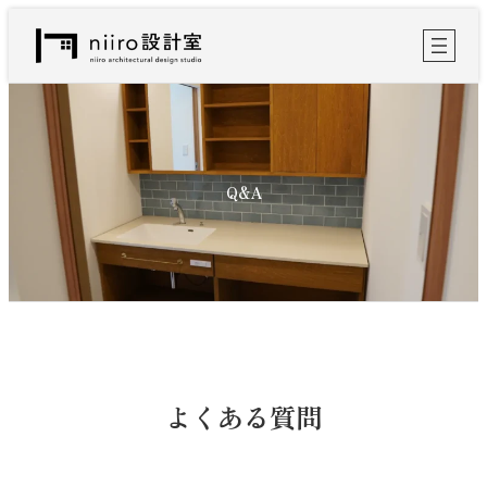
内
容
を
ス
キ
ッ
プ
Q&A
よくある質問