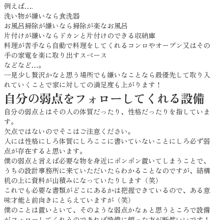
例えば….
洗い物が嫌いなら食洗器
お風呂掃除が嫌いなら掃除が楽なお風呂
片付けが嫌いならドカンと片付けのできる収納庫
料理が苦手なら自動で料理をしてくれるコンロやオーブン又はその
手の家電を楽に取り出すスペース
などなど…。
一見少し贅沢かなと思う場所でも嫌いなことなら最優先して取り入
れていくことで家に対しての満足度も上がります！
自分の弱点をフォローしてくれる設備
自分の弱点とはその人の体質だったり、性格だったりを指していま
す。
欠点ではないのでそこはご注意ください。
人には性格にしろ体質にしろここに書いていないことにしろ必ず弱
点が存在すると思います。
僕の弱点と言えば必要な物を身近にポンポン置いてしまうことで、
うちの設計事務所に来ていただいたらわかることなのですが、結構
机の上に資料が山積みになっていたりします（笑）
これでも必要な書類がどこにあるかは把握できているので、ある意
味才能と前向きにとらえていますが（笑）
僕のことは置いといて、そのような弱点かなぁと思うところで設備
がフォローしてくれうのであれば設備に頼った方が断然いいです！