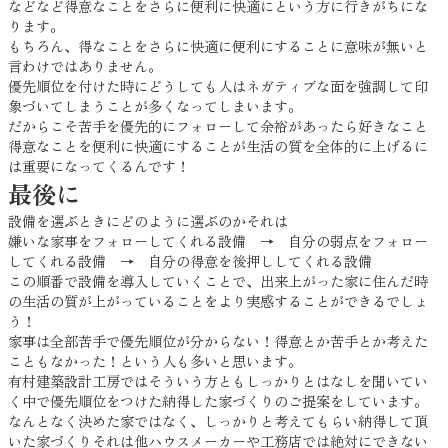
などなど得意なことをさらに便利に快適にという方に行きがちにな
ります。
もちろん、得なことをさらに快適に便利にすることに意味が無いと
言わけではありません。
優先順位を付けた時にどうしても人はネガティブな面を強調して印
象づいてしまうことが多くなってしまいます。
だからこそ苦手を優先的にフォローして余裕があったら好きなこと
得意なことを便利に快適にすることが生活の質を全体的に上げるに
は重要になってくるんです！
最後に
設備を選ぶときにどのように選ぶのかそれは
嫌いな家事をフォローしてくれる設備 → 自分の弱点をフォロー
してくれる設備 → 自分の得意を後押ししてくれる設備
この順番で設備を導入していくことで、出来上がった家に住んだ時
の生活の質が上がっていることをより実感することができるでしょ
う！
家事は全部苦手で優先順位が分からない！得意とか苦手とか考えた
こともなかった！という人も多いと思います。
有村建築設計工房ではそういう方ともしっかりとはなしを聞いてい
く中で優先順位をつけた納得した家づくりのご提案をしています。
なんとなく決めた家ではなく、しっかりと考えてもらい納得して頂
いた家づくりそれは他ハウスメーカーや工務店では絶対にできない