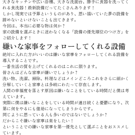
大きなキッチンや広い浴槽、大きな洗面台、勝手に食器を洗ってく
れる食洗器！最新設備だってたくさんあります！
しかし現実では予算というものがあり、思い描いていた夢の設備を
諦めないといけないことも出てきます。
今回は、本当に必要な物は何か？
家の設備を選ぶときに迷わなくなる「設備の優先順位のつけ方」を
ご紹介します！
嫌いな家事をフォローしてくれる設備
絶対に入れた方がいいのは嫌いな家事をフォローしてくれる設備を
導入することです。
一番生活の質を上げてくれるのはこれに限ります。
皆さんはどんな家事が嫌いでしょうか？
洗い物、洗濯、掃除、料理などはメインどころこれをさらに細かく
分解していくと家事とは多岐にわたって存在します。
人間の幸福度を落とす原因は嫌いなことをしている時間だと僕は考
えています。
実際に僕は嫌いなことをしている時間が連日続くと憂鬱になり、次
第に何をやるにも億劫になってしまうからです。
同じように思っている人も多いのではないでしょうか？
だからこそ嫌いな家事は楽をしたい！
ということでの嫌いな家事を第一優先として選ぶことをおススメし
ています。