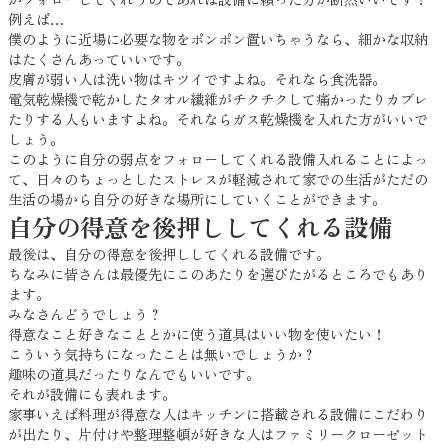
例えば…
僕のように近場に必要な物をポンポン置いちゃうなら、細かな収納
はたくさんあっていいです。
皮膚が弱い人は洗い物はキツイですよね。それなら食洗器。
電気乾燥機で乾かしたタオル繊維がチクチクして痛かったりカブレ
たりする人もいますよね。それならガス乾燥機を入れた方がいいで
しょう。
このように自分の弱点をフォローしてくれる設備入れることによっ
て、日々のちょっとしたストレスが軽減されて家での生活がただの
生活の場から自分の好きな場所にしていくことができます。
自分の得意を後押ししてくれる設備
最後は、自分の得意を後押ししてくれる設備です。
ちなみに皆さんは最優先にこのあたりを選びたがるところでもあり
ます。
みなさんどうでしょう？
得意なこと好きなこととかに使う道具はいい物を使いたい！
こういう気持ちになったことは無いでしょうか？
趣味の道具だったりなんでもいいです。
それが設備にも表れます。
家事いえば料理が得意な人はキッチンに搭載される設備にこだわり
が出たり、片付けや整理整頓が好きな人はファミリークローゼット