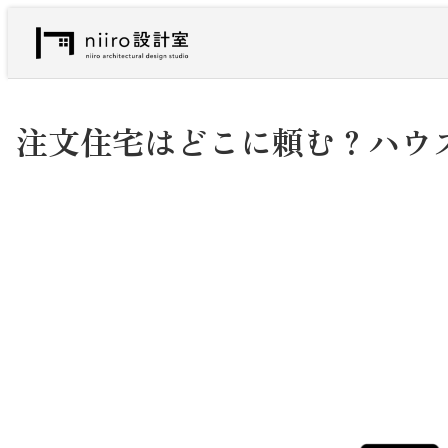
内
容
を
ス
キ
注文住宅はどこに頼む？ハウ
ッ
プ