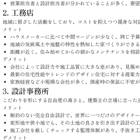
営業担当者と設計担当者が分かれていることが多く、要望
2. 工務店
地域に根ざした活動をしており、コストを抑えつつ親身な対
メリット
ハウスメーカーに比べて中間マージンが少なく、同じ予算
地域の気候風土や地盤の特性を熟知した家づくりができる
距離が近く、住み始めてからの細かなメンテナンスを相談
デメリット
会社によって設計力や施工品質に大きな差があり、見極め
最新の住宅性能やトレンドのデザイン住宅に対する提案力
家族経営など小規模な会社が多く、倒産時の保証に不安が
3. 設計事務所
こだわりを形にする自由度の高さと、建築主の立場に立った
メリット
制約のない完全自由設計で、世界に一つだけのデザイナー
変形地や狭小地でも、その土地の良さを引き出す設計の工
施工会社を厳しくチェックする監理体制があり、手抜き工
デメリット