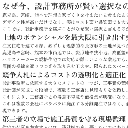
なぜ今、設計事務所が賢い選択な
鹿児島、宮崎、熊本で理想の家づくりを叶えたいと考えたと
デザイン性が高いだけでなく、実はコスト面や品質面でも大
ここでは、設計事務所を選ぶことがなぜ賢い選択と言えるの
土地のポテンシャルを最大限に引き出す
注文住宅を建てる際、必ずしも理想的な長方形の土地が見つ
鹿児島や宮崎、熊本の市街地では、変形地や狭小地、高低差
ハウスメーカーの規格住宅では対応が難しいような敷地でも
周囲の視線を遮りつつ光を取り込む工夫や、限られたスペー
競争入札によるコストの透明化と適正化
設計事務所に依頼する大きなメリットの一つが、工事費の競
設計図が完成した段階で、複数の工務店に見積もりを依頼し
これにより、工務店ごとの得意不得意や価格差が明確になり
これは複数の会社にバラバラに発注する分離発注ではなく、
現できます。
第三者の立場で施工品質を守る現場監理
住宅の品質を左右するのは、設計図の良し悪しだけではあり