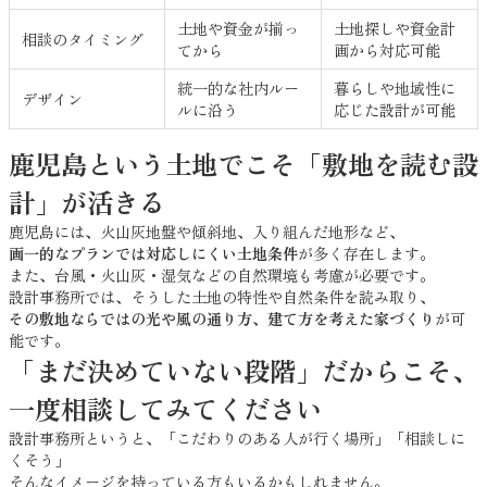
土地や資金が揃っ
土地探しや資金計
相談のタイミング
てから
画から対応可能
統一的な社内ルー
暮らしや地域性に
デザイン
ルに沿う
応じた設計が可能
鹿児島という土地でこそ「敷地を読む設
計」が活きる
鹿児島には、火山灰地盤や傾斜地、入り組んだ地形など、
画一的なプランでは対応しにくい土地条件
が多く存在します。
また、台風・火山灰・湿気などの自然環境も考慮が必要です。
設計事務所では、そうした土地の特性や自然条件を読み取り、
その敷地ならではの光や風の通り方、建て方を考えた家づくり
が可
能です。
「まだ決めていない段階」だからこそ、
一度相談してみてください
設計事務所というと、「こだわりのある人が行く場所」「相談しに
くそう」
そんなイメージを持っている方もいるかもしれません。