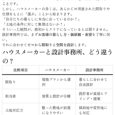
こと
です。
しかし、ハウスメーカーの多くは、あらかじめ用意された間取りや
仕様をもとに「選ぶ」ことから始まります。
「自分たちの暮らしに本当に合っているのか？」
「土地の条件に対して無理はないか？」
そういった疑問が、最初からクリアになっているとは限りません。
設計事務所では、まず
お客様の暮らし方・価値観・希望
を丁寧に伺
い、
それに合わせて
ゼロから間取りと空間を設計
します。
ハウスメーカーと設計事務所、どう違う
の？
比較項目
ハウスメーカー
設計事務所
規格プランから選
暮らしに合わせて
間取り
択
自由設計
設計者が直接ヒア
担当者
営業と設計が分離
リング・提案
整った敷地が前提
傾斜地や変形地に
土地対応力
になりやすい
も対応