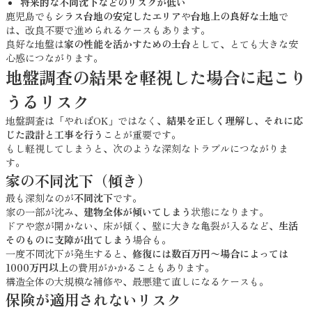
将来的な不同沈下などのリスクが低い
鹿児島でも
シラス台地の安定したエリア
や
台地上の良好な土地
で
は、改良不要で進められるケースもあります。
良好な地盤は
家の性能を活かすための土台
として、とても大きな安
心感につながります。
地盤調査の結果を軽視した場合に起こり
うるリスク
地盤調査は「やればOK」ではなく、
結果を正しく理解し、それに応
じた設計と工事を行う
ことが重要です。
もし軽視してしまうと、次のような深刻なトラブルにつながりま
す。
家の不同沈下（傾き）
最も深刻なのが
不同沈下
です。
家の一部が沈み、
建物全体が傾いてしまう
状態になります。
ドアや窓が開かない、床が傾く、壁に大きな亀裂が入るなど、
生活
そのものに支障が出てしまう
場合も。
一度不同沈下が発生すると、
修復には数百万円〜場合によっては
1000万円以上
の費用がかかることもあります。
構造全体の大規模な補修や、最悪建て直しになるケースも。
保険が適用されないリスク