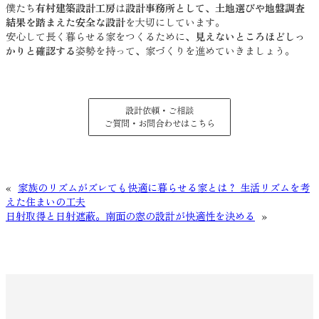
僕たち
有村建築設計工房
は
設計事務所として
、
土地選びや地盤調査
結果を踏まえた安全な設計
を大切にしています。
安心して長く暮らせる家をつくるために、
見えないところほどしっ
かりと確認する
姿勢を持って、家づくりを進めていきましょう。
設計依頼・ご相談
ご質問・お問合わせはこちら
«
家族のリズムがズレても快適に暮らせる家とは？ 生活リズムを考
えた住まいの工夫
日射取得と日射遮蔽。南面の窓の設計が快適性を決める
»