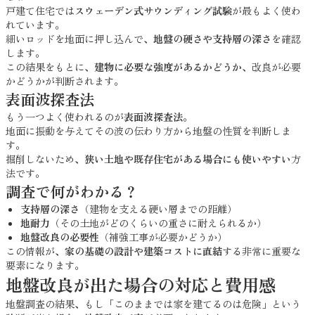
戸建て住宅では
スウェーデン式サウンディング試験
が最もよく使わ
れています。
細いロッドを地面に押し込んで、
地盤の硬さや支持層の深さ
を確認
します。
この結果をもとに、
建物に必要な強度があるかどうか
、改良が必要
かどうかが判断されます。
表面波探査法
もう一つよく使われるのが
表面波探査法
。
地面に振動を与えてその波の伝わり方から地盤の性質を判断しま
す。
掘削しないため、
狭い土地や既存住宅がある場合にも使いやすい
方
法です。
調査で何がわかる？
支持層の深さ
（建物を支える硬い層までの距離）
地耐力
（その土地がどのくらいの重さに耐えられるか）
地盤改良の必要性
（補強工事が必要かどうか）
この情報が、
家の基礎の設計や建築コストに直結
する非常に重要な
要素になります。
地盤改良が出た場合の対応と費用感
地盤調査の結果、もし「このままでは家を建てるのは危険」という