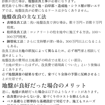
診断が出た場合、
地盤改良工事
が必要になります。
鹿児島でも特に
埋め立て地・沿岸部・造成地・シラス層が厚いエリ
ア
では、地盤改良が必要になるケースは少なくありません。
地盤改良の主な工法
表層改良工法
：浅い地盤改良で済む場合。数十万円～百数十万円
程度。
柱状改良工法
：コンクリートの柱を地中に施工する方法。100〜
300万円程度。
鋼管杭工法
：さらに支持層が深い場合。300万円以上になること
もある。
改良工法は
土地の状況によって異なる
ため、必ず専門家と相談して
進めましょう。
地盤改良の費用は土地選びの時点では見えにくい部分。
「土地が安かったはずが、改良費で結局高くついた」という後悔は
よくあります。
必ず
地盤調査の結果を受けて、家づくり全体の予算に反映させる
こ
とが大切です。
地盤が良好だった場合のメリット
逆に、
地盤が良好だった場合
は以下のようなメリットがあります。
改良費がかからない分、家づくりのコストを抑えられる
ベタ基礎など標準的な基礎設計で対応でき、施工もスムーズ