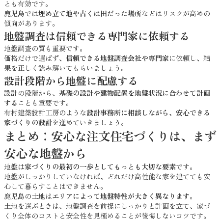
とも有効です。
鹿児島では
埋め立て地や古くは田だった場所
などはリスクが高めの
傾向があります。
地盤調査は信頼できる専門家に依頼する
地盤調査の質も重要です。
価格だけで選ばず、
信頼できる地盤調査会社や専門家
に依頼し、結
果を正しく読み解いてもらいましょう。
設計段階から地盤に配慮する
設計の段階から、
基礎の設計や建物配置を地盤状況に合わせて計画
する
ことも重要です。
有村建築設計工房のような
設計事務所に相談しながら、安心できる
家づくりの設計
を進めていきましょう。
まとめ：安心な注文住宅づくりは、まず
安心な地盤から
地盤は
家づくりの最初の一歩としてもっとも大切な要素
です。
地盤がしっかりしていなければ、どれだけ高性能な家を建てても安
心して暮らすことはできません。
鹿児島の土地は
エリアによって地盤特性が大きく異なります
。
土地を選ぶときは、地盤調査を前提にしっかりと計画を立て、家づ
くり全体のコストと安全性を見極めることが後悔しないコツです。