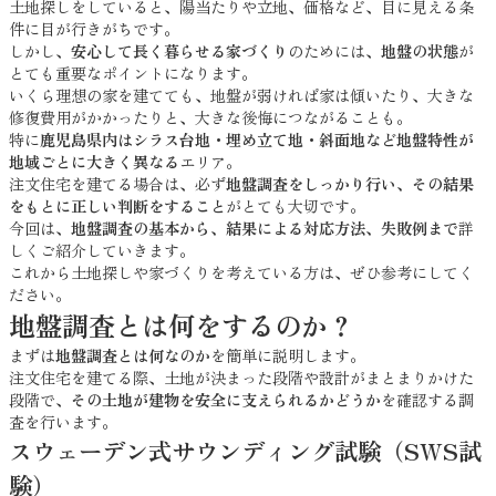
土地探しをしていると、陽当たりや立地、価格など、目に見える条
件に目が行きがちです。
しかし、
安心して長く暮らせる家づくり
のためには、
地盤の状態
が
とても重要なポイントになります。
いくら理想の家を建てても、地盤が弱ければ家は傾いたり、大きな
修復費用がかかったりと、大きな後悔につながることも。
特に
鹿児島県内はシラス台地・埋め立て地・斜面地など地盤特性が
地域ごとに大きく異なる
エリア。
注文住宅を建てる場合は、必ず
地盤調査をしっかり行い、その結果
をもとに正しい判断をすること
がとても大切です。
今回は、
地盤調査の基本から、結果による対応方法、失敗例まで
詳
しくご紹介していきます。
これから土地探しや家づくりを考えている方は、ぜひ参考にしてく
ださい。
地盤調査とは何をするのか？
まずは
地盤調査とは何なのか
を簡単に説明します。
注文住宅を建てる際、土地が決まった段階や設計がまとまりかけた
段階で、
その土地が建物を安全に支えられるかどうか
を確認する調
査を行います。
スウェーデン式サウンディング試験（SWS試
験）