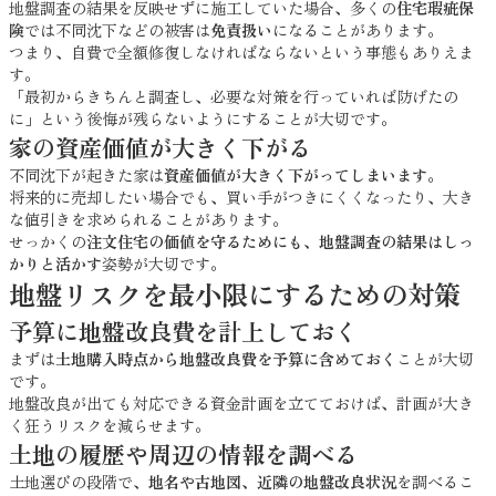
地盤調査の結果を反映せずに施工していた場合、多くの
住宅瑕疵保
険
では不同沈下などの被害は
免責扱い
になることがあります。
つまり、自費で全額修復しなければならないという事態もありえま
す。
「最初からきちんと調査し、必要な対策を行っていれば防げたの
に」という後悔が残らないようにすることが大切です。
家の資産価値が大きく下がる
不同沈下が起きた家は
資産価値が大きく下がってしまいます
。
将来的に売却したい場合でも、買い手がつきにくくなったり、大き
な値引きを求められることがあります。
せっかくの
注文住宅の価値を守るためにも、地盤調査の結果はしっ
かりと活かす
姿勢が大切です。
地盤リスクを最小限にするための対策
予算に地盤改良費を計上しておく
まずは
土地購入時点から地盤改良費を予算に含めておく
ことが大切
です。
地盤改良が出ても対応できる資金計画を立てておけば、計画が大き
く狂うリスクを減らせます。
土地の履歴や周辺の情報を調べる
土地選びの段階で、
地名や古地図、近隣の地盤改良状況
を調べるこ