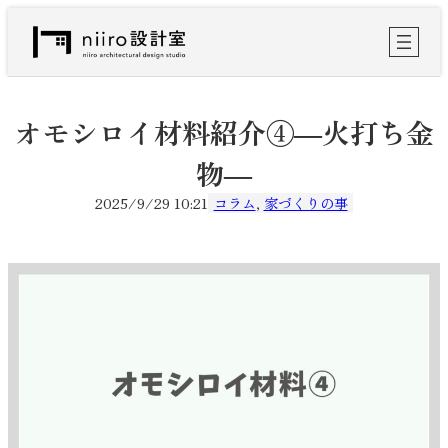
内
容
を
ス
キ
ッ
オモシロイ材料紹介④―火打ち金
プ
物―
2025/9/29 10:21
コラム
, 
家づくりの事