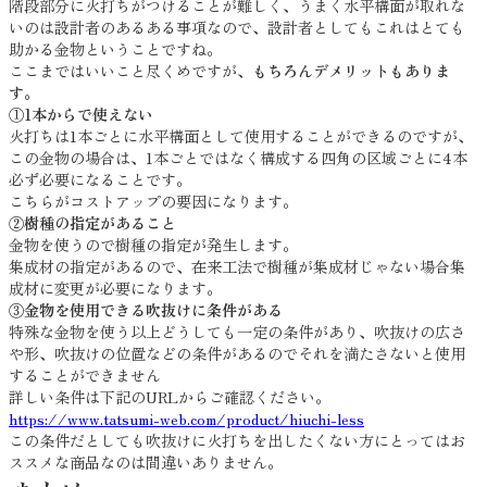
階段部分に火打ちがつけることが難しく、うまく水平構面が取れな
いのは設計者のあるある事項なので、設計者としてもこれはとても
助かる金物ということですね。
ここまではいいこと尽くめですが、
もちろんデメリットもありま
す。
①1本からで使えない
火打ちは1本ごとに水平構面として使用することができるのですが、
この金物の場合は、1本ごとではなく構成する四角の区域ごとに4本
必ず必要になることです。
こちらがコストアップの要因になります。
②樹種の指定があること
金物を使うので樹種の指定が発生します。
集成材の指定があるので、在来工法で樹種が集成材じゃない場合集
成材に変更が必要になります。
③金物を使用できる吹抜けに条件がある
特殊な金物を使う以上どうしても一定の条件があり、吹抜けの広さ
や形、吹抜けの位置などの条件があるのでそれを満たさないと使用
することができません
詳しい条件は下記のURLからご確認ください。
https://www.tatsumi-web.com/product/hiuchi-less
この条件だとしても吹抜けに火打ちを出したくない方にとってはお
ススメな商品なのは間違いありません。