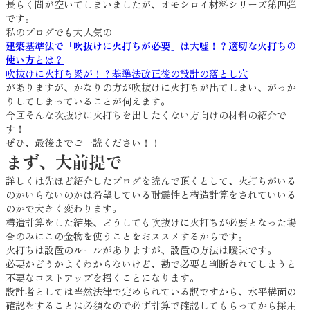
長らく間が空いてしまいましたが、オモシロイ材料シリーズ第四弾
です。
私のブログでも大人気の
建築基準法で「吹抜けに火打ちが必要」は大嘘！？適切な火打ちの
使い方とは？
吹抜けに火打ち梁が！？基準法改正後の設計の落とし穴
がありますが、かなりの方が吹抜けに火打ちが出てしまい、がっか
りしてしまっていることが伺えます。
今回そんな吹抜けに火打ちを出したくない方向けの材料の紹介で
す！
ぜひ、最後までご一読ください！！
まず、大前提で
詳しくは先ほど紹介したブログを読んで頂くとして、火打ちがいる
のかいらないのかは希望している耐震性と構造計算をされていいる
のかで大きく変わります。
構造計算をした結果、どうしても吹抜けに火打ちが必要となった場
合のみにこの金物を使うことをおススメするからです。
火打ちは設置のルールがありますが、設置の方法は曖昧です。
必要かどうかよくわからないけど、勘で必要と判断されてしまうと
不要なコストアップを招くことになります。
設計者としては当然法律で定められている訳ですから、水平構面の
確認をすることは必須なので必ず計算で確認してもらってから採用