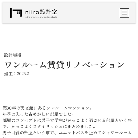
内
容
を
ス
キ
ッ
プ
設計実績
ワンルーム賃貸リノベーション
竣工：
2025.2
築30年の天文館にあるワンルームマンション。
年季の入った古めかしい部屋でした。
部屋のコンセプトは男子大学生がかっこよく過ごせる部屋という事
で、かっこよくスタイリッシュにまとめました。
男子目線の部屋という事で、ユニットバスを止めてシャワールーム