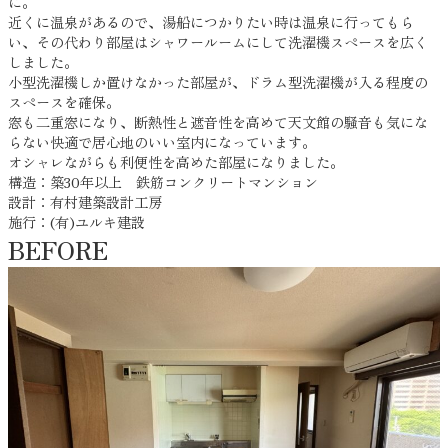
に。
近くに温泉があるので、湯船につかりたい時は温泉に行ってもら
い、その代わり部屋はシャワールームにして洗濯機スペースを広く
しました。
小型洗濯機しか置けなかった部屋が、ドラム型洗濯機が入る程度の
スペースを確保。
窓も二重窓になり、断熱性と遮音性を高めて天文館の騒音も気にな
らない快適で居心地のいい室内になっています。
オシャレながらも利便性を高めた部屋になりました。
構造：築30年以上 鉄筋コンクリートマンション
設計：有村建築設計工房
施行：(有)ユルキ建設
BEFORE