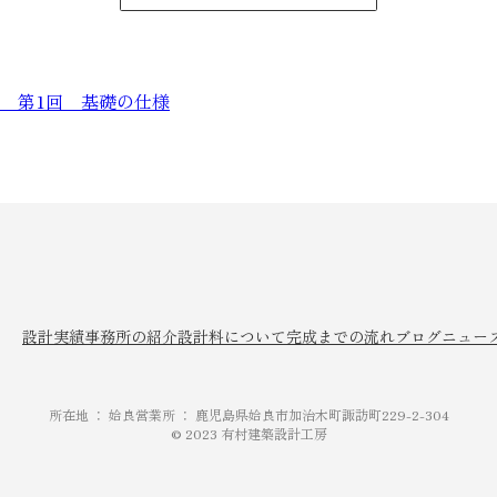
道 第1回 基礎の仕様
設計実績
事務所の紹介
設計料について
完成までの流れ
ブログ
ニュー
所在地 ： 姶良営業所 ： 鹿児島県姶良市加治木町諏訪町229-2-304
© 2023 有村建築設計工房