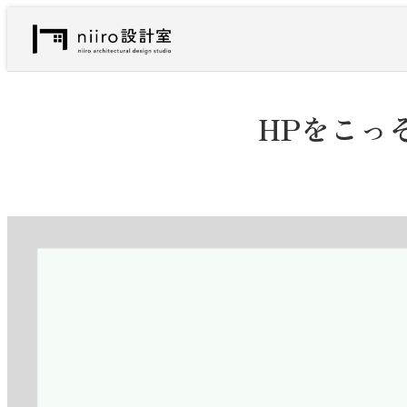
内
容
を
ス
キ
HPをこっ
ッ
プ