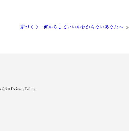
家づくり 何からしていいかわからないあなたへ
»
ア
イ
ス
Q&A
PrivacyPolicy
コ
ン
リ
ン
ク