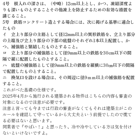
4号 根入れの深さは、（中略）12cm以上とし、かつ、凍結深度よ
りも深いものとすることその他凍上を防止するための有効な措置を
講じること。
5号 鉄筋コンクリート造とする場合には、次に掲げる基準に適合し
たもの
イ 立上り部分の主筋として径12mm以上の異形鉄筋を、立上り部分
の上端及び立上り部分の下部の底盤のそれぞれ1本以上配置し、か
つ、補強筋と緊結したものとすること。
ロ 立上り部分の補強筋として径9mm以上の鉄筋を30cm以下の間
隔で縦に配置したものとすること。
ハ 底盤の補強筋として径9mm以上の鉄筋を縦横に30㎝以下の間隔
で配置したものとすること。
ニ 換気口を設ける場合は、その周辺に径9ｍｍ以上の補強筋を配置
すること。
これがべた基礎の仕様です。
2025年4月から施行される建築される物件はこちらの内容も審査の
対象になるので注意が必要です。
注意と言っても今までは行政の審査がなくてもそれは建築士がこの
ルールを確認して守っているから大丈夫という前提でしたので慌て
る必要はないと思います。
同業者で『やばい！』と思ったり、冷や冷やしている方は気を付け
ないといけないですよ。