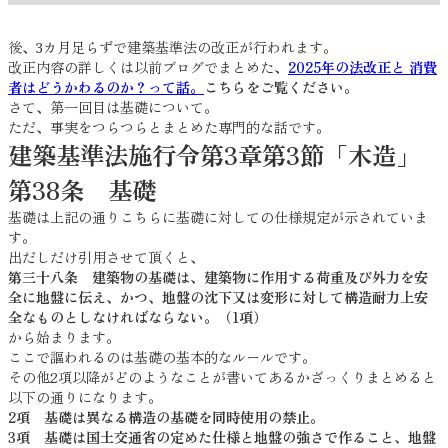
後、3カ月足らずで建築基準法の改正が行われます。
改正内容の詳しくは以前ブログでまとめた、
2025年の法改正と 消費
者はどうかわるのか？って話。
こちらをご覧ください。
さて、第一回目は基礎について。
ただ、事実をつらつらとまとめた専門的な話です。
建築基準法施行令第3章第3節「木造」
第38条 基礎
基礎は上記の通りこちらに基礎に対しての仕様規定が示されていま
す。
出だしだけ引用させて頂くと、
第三十八条 建築物の基礎は、建築物に作用する荷重及び外力を安
全に地盤に伝え、かつ、地盤の沈下又は変形に対して構造耐力上安
全なものとしなければならない。（1項）
から始まります。
ここで謳われるのは基礎の基本的なルールです。
その他2項以降がどのようなことが書いてあるかざっくりまとめると
以下の通りになります。
2項 基礎は異なる構造の基礎を同時使用の禁止。
3項 基礎は国土交通省の定めた仕様と地盤の強さで作ること、地盤