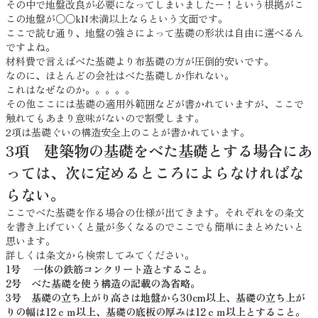
その中で地盤改良が必要になってしまいましたー！という根拠がこ
この地盤が○○kN未満以上ならという文面です。
ここで読む通り、地盤の強さによって基礎の形状は自由に選べるん
ですよね。
材料費で言えばべた基礎より布基礎の方が圧倒的安いです。
なのに、ほとんどの会社はべた基礎しか作れない。
これはなぜなのか。。。。。
その他ここには基礎の適用外範囲などが書かれていますが、ここで
触れてもあまり意味がないので割愛します。
2項は基礎ぐいの構造安全上のことが書かれています。
3項 建築物の基礎をべた基礎とする場合にあ
っては、次に定めるところによらなければな
らない。
ここでべた基礎を作る場合の仕様が出てきます。それぞれをの条文
を書き上げていくと量が多くなるのでここでも簡単にまとめたいと
思います。
詳しくは条文から検索してみてください。
1号 一体の鉄筋コンクリート造とすること。
2号 べた基礎を使う構造の記載の為省略。
3号 基礎の立ち上がり高さは地盤から30cm以上、基礎の立ち上が
りの幅は12ｃｍ以上、基礎の底板の厚みは12ｃｍ以上とすること。