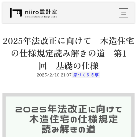
内
容
を
ス
キ
ッ
2025年法改正に向けて 木造住宅
プ
の仕様規定読み解きの道 第1
回 基礎の仕様
2025/2/10 21:07
家づくりの事