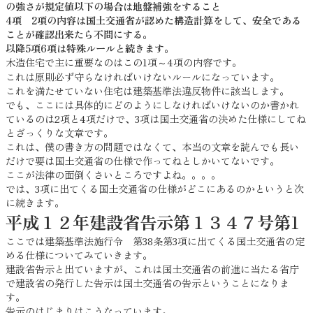
の強さが規定値以下の場合は地盤補強をすること
4項 2項の内容は国土交通省が認めた構造計算をして、安全である
ことが確認出来たら不問にする。
以降5項6項は特殊ルールと続きます。
木造住宅で主に重要なのはこの1項～4項の内容です。
これは原則必ず守らなければいけないルールになっています。
これを満たせていない住宅は建築基準法違反物件に該当します。
でも、ここには具体的にどのようにしなければいけないのか書かれ
ているのは2項と4項だけで、3項は国土交通省の決めた仕様にしてね
とざっくりな文章です。
これは、僕の書き方の問題ではなくて、本当の文章を読んでも長い
だけで要は国土交通省の仕様で作ってねとしかいてないです。
ここが法律の面倒くさいところですよね。。。。
では、3項に出てくる国土交通省の仕様がどこにあるのかというと次
に続きます。
平成１２年建設省告示第１３４７号第1
ここでは建築基準法施行令 第38条第3項に出てくる国土交通省の定
める仕様についてみていきます。
建設省告示と出ていますが、これは国土交通省の前進に当たる省庁
で建設省の発行した告示は国土交通省の告示ということになりま
す。
告示のはじまりはこうなっています。