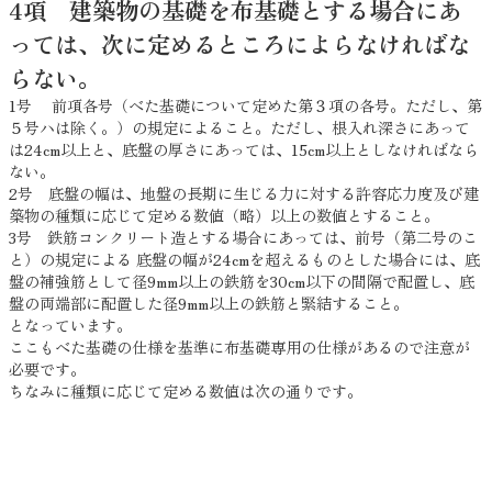
4項 建築物の基礎を布基礎とする場合にあ
っては、次に定めるところによらなければな
らない。
1号 前項各号（べた基礎について定めた第３項の各号。ただし、第
５号ハは除く。）の規定によること。ただし、根入れ深さにあって
は24cm以上と、底盤の厚さにあっては、15cm以上としなければなら
ない。
2号 底盤の幅は、地盤の長期に生じる力に対する許容応力度及び建
築物の種類に応じて定める数値（略）以上の数値とすること。
3号 鉄筋コンクリート造とする場合にあっては、前号（第二号のこ
と）の規定による 底盤の幅が24cmを超えるものとした場合には、底
盤の補強筋として径9mm以上の鉄筋を30cm以下の間隔で配置し、底
盤の両端部に配置した径9mm以上の鉄筋と緊結すること。
となっています。
ここもべた基礎の仕様を基準に布基礎専用の仕様があるので注意が
必要です。
ちなみに種類に応じて定める数値は次の通りです。