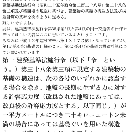
建築基準法施行令（昭和二十五年政令第三百三十八号）第三十八条
第三項及び第四項の規定に基づき、建築物の基礎の構造方法及び構
造計算の基準を次のように定める。
難しいですよね。
要は、建築基準法施行令第38条第3項と第4項の国土交通省の仕様を
守ってほしい内容はここに書いているよということです。
ちなみに平成１２年建設省告示第１３４７号
第1
となっていますが、
第1が第3項の基礎の仕様のこと、第2が第4項の基礎の構造計算につ
てい書かれています。
第一 建築基準法施行令（以下「令」とい
う。）第三十八条第三項に規定する建築物の
基礎の構造は、次の各号のいずれかに該当す
る場合を除き、地盤の長期に生ずる力に対す
る許容応力度（改良された地盤にあっては、
改良後の許容応力度とする。以下同じ。）が
一平方メートルにつき二十キロニュートン未
満の場合にあっては基礎ぐいを用いた構造