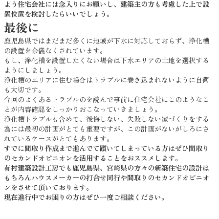
よう住宅会社には念入りにお願いし、建築主の方も考慮した上で設
置位置を検討したらいいでしょう。
最後に
鹿児島県ではまだまだ多くに地域が下水に対応しておらず、浄化槽
の設置を余儀なくされています。
もし、浄化槽を設置したくない場合は下水エリアの土地を選択する
ようにしましょう。
浄化槽のエリアに住む場合はトラブルに巻き込まれないように自衛
も大切です。
今回のよくあるトラブルのを読んで事前に住宅会社にこのようなこ
とが内容確認をしっかりおこなっていきましょう。
浄化槽トラブルも含めて、後悔しない、失敗しない家づくりをする
為には最初の計画がとても重要ですが、この計画がないがしろにさ
れているケースがとてもあります。
すでに間取り作成まで進んでて躓いてしまっている方はぜひ間取り
のセカンドオピニオンを活用することをおススメします。
有村建築設計工房でも鹿児島県、宮崎県の方々の新築住宅の設計は
もちろんハウスメーカーの打合せ同行や間取りのセカンドオピニオ
ンをさせて頂いております。
現在進行中でお困りの方はぜひ一度ご相談ください。