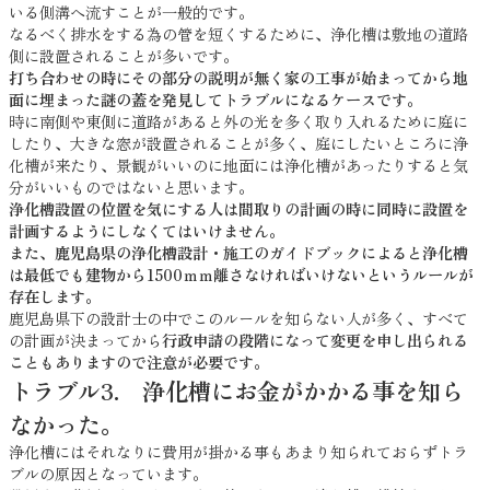
いる側溝へ流すことが一般的です。
なるべく排水をする為の管を短くするために、浄化槽は敷地の道路
側に設置されることが多いです。
打ち合わせの時にその部分の説明が無く家の工事が始まってから地
面に埋まった謎の蓋を発見してトラブルになるケースです。
時に南側や東側に道路があると外の光を多く取り入れるために庭に
したり、大きな窓が設置されることが多く、庭にしたいところに浄
化槽が来たり、景観がいいのに地面には浄化槽があったりすると気
分がいいものではないと思います。
浄化槽設置の位置を気にする人は間取りの計画の時に同時に設置を
計画するようにしなくてはいけません。
また、鹿児島県の浄化槽設計・施工のガイドブックによると浄化槽
は最低でも建物から1500ｍｍ離さなければいけないというルールが
存在します。
鹿児島県下の設計士の中でこのルールを知らない人が多く、すべて
の計画が決まってから
行政申請の段階になって変更を申し出られる
こともありますので注意が必要です。
トラブル3. 浄化槽にお金がかかる事を知ら
なかった。
浄化槽にはそれなりに費用が掛かる事もあまり知られておらずトラ
ブルの原因となっています。