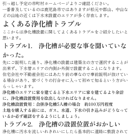
引っ越し予定の市町村ホームページよりご確認ください。
一番普及しているのは鹿児島市ではありますが松元や郡山、中山な
どの山地の近くは下水未設置のエリアが多く存在します。
よくある浄化槽トラブル
ここからは浄化槽設置に関してよくあるトラブルをご紹介したいと
思います。
トラブル1. 浄化槽が必要な事を聞いていな
かった。
先にご説明した通り、浄化槽の設置は建築主の方で選択することが
出来ず、下水管エリアの内側か外側で設置することになります。
住宅会社や不動産会社にはあたり前の事なので事前説明が抜けてい
る場合があり、家づくりの打合せに入って初めて知るという方がい
らっしゃいます。
浄化槽のエリアに家を建てると下水エリアに家を建てるより余計
に、浄化槽設置費用を捻出しなければなりません。
浄化槽設置費用：合併浄化槽5人槽の場合 約100万円程度
土地を購入する前には、ガス、水道、下水の引き込みがどうなって
いるか必ず確認をするようにしましょう。
トラブル2. 浄化槽の設置位置がおかしい
浄化槽に汚水を流しいれきれいにしたら基本的に道路に敷設されて