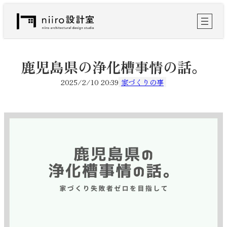
内
容
を
ス
キ
ッ
鹿児島県の浄化槽事情の話。
プ
2025/2/10 20:39
家づくりの事