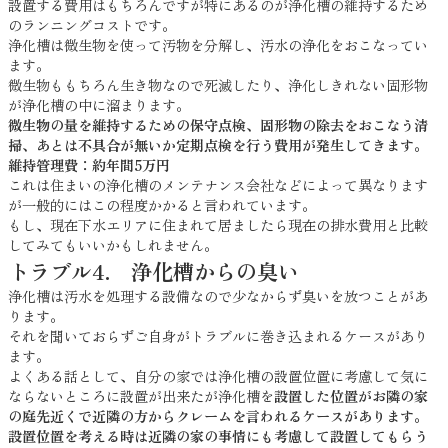
設置する費用はもちろんですが特にあるのが浄化槽の維持するため
のランニングコストです。
浄化槽は微生物を使って汚物を分解し、汚水の浄化をおこなってい
ます。
微生物ももちろん生き物なので死滅したり、浄化しきれない固形物
が浄化槽の中に溜まります。
微生物の量を維持するための保守点検、固形物の除去をおこなう清
掃、あとは不具合が無いか定期点検を行う費用が発生してきます。
維持管理費：約年間5万円
これは住まいの浄化槽のメンテナンス会社などによって異なります
が一般的にはこの程度かかると言われています。
もし、現在下水エリアに住まれて居ましたら現在の排水費用と比較
してみてもいいかもしれません。
トラブル4. 浄化槽からの臭い
浄化槽は汚水を処理する設備なので少なからず臭いを放つことがあ
ります。
それを聞いておらずご自身がトラブルに巻き込まれるケースがあり
ます。
よくある話として、自分の家では浄化槽の設置位置に考慮して気に
ならないところに設置が出来たが浄化槽を
設置した位置がお隣の家
の庭先近くで近隣の方からクレームを言われるケースがあります。
設置位置を考える時は近隣の家の事情にも考慮して設置してもらう