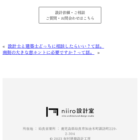
設計依頼・ご相談
ご質問・お問合わせはこちら
«
設計士と建築士どっちに相談したらいい？て話。
南側の大きな窓ホントに必要ですか？って話。
»
所在地 ： 姶良営業所 ： 鹿児島県姶良市加治木町諏訪町229-
2-304
© 2023 有村建築設計工房