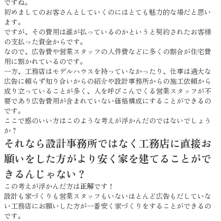
ですね。
初めましてのお客さんとしていくのにはとても魅力的な場だと思い
ます。
ですが、その費用は誰が払っているのかというと契約されたお客様
の支払った資金からです。
なので、広告費や営業スタッフの人件費などに多くの割合が住宅費
用に割かれているのです。
一方、工務店はモデルハウスを持っていなかったり、仕事は過大な
広告に頼らず知り合いからの紹介や設計事務所からの施工依頼から
成り立っていることが多く、人を呼びこんでくる営業スタッフが不
要であり広告費用が含まれていない価格構成にすることができるの
です。
ここで感のいい方はこのような考えが浮かんだのではないでしょう
か？
それなら設計事務所ではなく工務店に直接お
願いをした方がより安く家を建てることがで
きるんじゃない？
この考えが浮かんだ方は
正解
です！
設計も家づくりも営業スタッフもいないほとんど広告もだしていな
い工務店にお願いした方が一番安く家づくりをすることができるの
です。