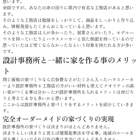
思います。
余談ですが、あなたの身の回りに県内で有名な工務店があると思い
ます。
そのような工務店は勉強をしっかりして、商品をしっかりと作り込
み、情報発信もたくさんおこなっていると思います。
そのような工務店は人が多かったり、営業さんがいたり、モデルハ
ウスを持っていたりとハウスメーカーと似た側面を持っているので
思っていたほど安くならなかったなという印象を持たれる方が多い
です。
設計事務所と一緒に家を作る事のメリッ
ト
同じ価格の家づくりなら広告費などがたくさん入ったハウスメーカ
ーより設計事務所+工務店の方がいい材料も使えてクオリティの高
い家がつくる事は分かったが設計事務所を入れるメリットは何だろ
うと考えてる方も多いかと思います。
ここからは設計事務所と家づくりをするメリットを紹介していきま
す。
完全オーダーメイドの家づくりの実現
設計事務所の家づくりは決まりがほとんどありません。
決まりらしい決まりと言えば建築基準法を守る事、地域のルールを
守る事くらいでそれ以外の事は本当にほとんどありません。