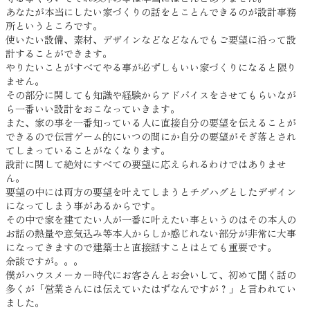
あなたが本当にしたい家づくりの話をとことんできるのが設計事務
所というところです。
使いたい設備、素材、デザインなどなどなんでもご要望に沿って設
計することができます。
やりたいことがすべてやる事が必ずしもいい家づくりになると限り
ません。
その部分に関しても知識や経験からアドバイスをさせてもらいなが
ら一番いい設計をおこなっていきます。
また、家の事を一番知っている人に直接自分の要望を伝えることが
できるので伝言ゲーム的にいつの間にか自分の要望がそぎ落とされ
てしまっていることがなくなります。
設計に関して絶対にすべての要望に応えられるわけではありませ
ん。
要望の中には両方の要望を叶えてしまうとチグハグとしたデザイン
になってしまう事があるからです。
その中で家を建てたい人が一番に叶えたい事というのはその本人の
お話の熱量や意気込み等本人からしか感じれない部分が非常に大事
になってきますので建築士と直接話すことはとても重要です。
余談ですが。。。
僕がハウスメーカー時代にお客さんとお会いして、初めて聞く話の
多くが「営業さんには伝えていたはずなんですが？」と言われてい
ました。