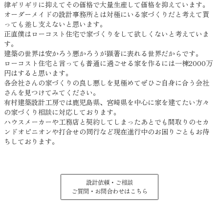
律ギリギリに抑えてその価格で大量生産して価格を抑えています。
オーダーメイドの設計事務所とは対極にいる家づくりだと考えて貰
っても差し支えないと思います。
正直僕はローコスト住宅で家づくりをして欲しくないと考えていま
す。
建築の世界は安かろう悪かろうが顕著に表れる世界だからです。
ローコスト住宅と言っても普通に過ごせる家を作るには一棟2000万
円はすると思います。
各会社さんの家づくりの良し悪しを見極めてぜひご自身に合う会社
さんを見つけてみてください。
有村建築設計工房では鹿児島県、宮崎県を中心に家を建てたい方々
の家づくり相談に対応しております。
ハウスメーカーや工務店と契約してしまったあとでも間取りのセカ
ンドオピニオンや打合せの同行など現在進行中のお困りごともお待
ちしております。
設計依頼・ご相談
ご質問・お問合わせはこちら