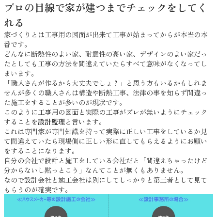
プロの目線で家が建つまでチェックをしてく
れる
家づくりとは工事用の図面が出来て工事が始まってからが本当の本
番です。
どんなに断熱性のよい家、耐震性の高い家、デザインのよい家だっ
たとしても工事の方法を間違えていたらすべて意味がなくなってし
まいます。
「職人さんが作るから大丈夫でしょ？」と思う方もいるかもしれま
せんが多くの職人さんは構造や断熱工事、法律の事を知らず間違っ
た施工をすることが多いのが現状です。
このように工事用の図面と実際の工事がズレが無いようにチェック
することを
設計監理
と言います。
これは専門家が専門知識を持って実際に正しい工事をしているか見
て間違えていたら現場側に正しい形に直してもらえるようにお願い
をすることになります。
自分の会社で設計と施工をしている会社だと「間違えちゃったけど
分からないし黙っとこう」なんてことが無くもありません。
なので設計会社と施工会社は別にしてしっかりと第三者として見て
もらうのが確実です。