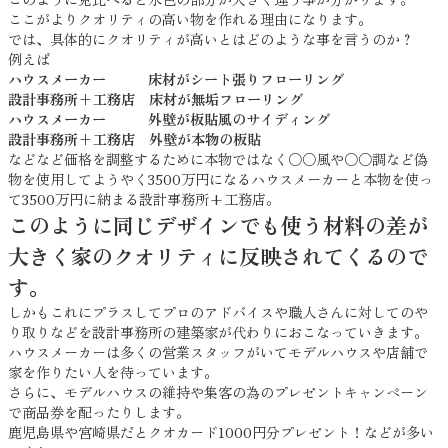
ここがよりクオリティの高い物を作れる理由になります。
では、具体的にクオリティが高いとはどのような事を言うのか？
例えば
ハウスメーカー 床材がシート張りフローリング
設計事務所+工務店 床材が無垢フローリング
ハウスメーカー 外壁が板貼風のサイディング
設計事務所+工務店 外壁が本物の板貼
などなど価格を調整するために本物ではなく○○風や○○調など偽
物を使用してようやく3500万円になるハウスメーカーと本物を使っ
て3500万円に納まる設計事務所+工務店。
このように同じデザインでも使う材料の差が
大きく家のクオリティに反映されてくるので
す。
しかもこれにプラスしてプロのアドバイスや職人さんに対してのや
り取りなどを設計事務所の建築家が代わりにおこなっていきます。
ハウスメーカーは多くの営業スタッフがいてモデルハウスや店舗で
家を作りたい人を待っています。
さらに、モデルハウスの維持や集客の為のプレゼントキャンペーン
で商品券を配ったりします。
鹿児島県や宮崎県だとクオカード1000円分プレゼント！などが多い