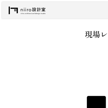
内
容
を
ス
キ
現場レ
ッ
プ