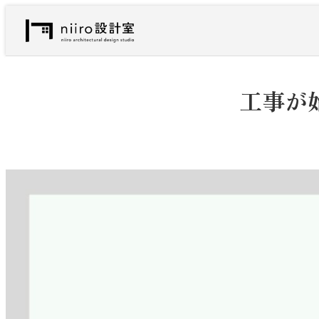
内
容
を
ス
キ
工事が
ッ
プ