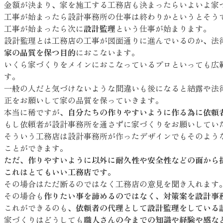
金額が決まり、家を施工する工務店も決まったらいよいよ家
工事が始まったら設計事務所の仕事は終わりかというとそう
工事が始まったら次に
設計監理
という仕事が始まります。
設計監理とは工務店の工事が図面通りに進んでいるのか、法
家の品質を保つ目的
におこないます。
いくら家づくりをメインにおこなっているプロといっても広
す。
一般の人だと気づけないような間違いも後になると結露や法
正をお願いして家の品質を保っていきます。
本当に稀ですが、
自分たちの作りやすいように作る為に依頼
もし依頼者が設計事務所を通さずに家づくりをお願いしてい
そういう工務店は設計事務所が作ったデザインでもそのよう
ことができます。
ただ、作りやすいように以外に耐久性や安全性などの面から
これはとてもいい工務店です。
その場合はただ断るのではなく工務店の意見を聞き入れます
その場合も
作りたい事を諦めるのではなく、対策案を設計事
これができるのも、
依頼者の代理として設計監理をしている
家づくりはどうしても
職人さんの今までの知識や経験や感な