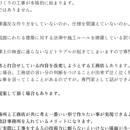
づくりの工事が本格的に始まります。
ではありません。
律違反な作り方をしていないのか、仕様を間違えていないのか
範囲にわたる建築に対する法律や施工ルールを網羅している訳
律上の検査に通らないなどトラブルが起きてしまいますので専
者と打合せしている内容を改変しようとする工務店
もあります
た場合、工務店の言い分の判断をつけることが出来ず泣く泣く
な事を言ってくることがあるのですが、専門家として話ができ
提案して頂く場合もあります。
。
務所と工務店が共に考え一番いい形で作りたい事が実現できる
設計事務所を入れているメリットになります。
ど実際に工事をする人の技術力に頼らないといけない場面
が多