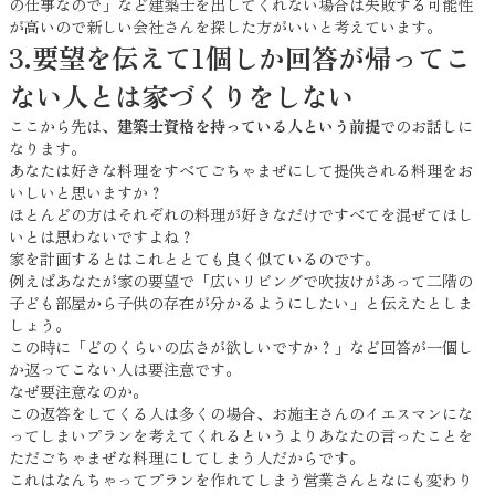
の仕事なので」など建築士を出してくれない場合は失敗する可能性
が高いので新しい会社さんを探した方がいいと考えています。
3.要望を伝えて1個しか回答が帰ってこ
ない人とは家づくりをしない
ここから先は、
建築士資格を持っている人という前提
でのお話しに
なります。
あなたは好きな料理をすべてごちゃまぜにして提供される料理をお
いしいと思いますか？
ほとんどの方はそれぞれの料理が好きなだけですべてを混ぜてほし
いとは思わないですよね？
家を計画するとはこれととても良く似ているのです。
例えばあなたが家の要望で「広いリビングで吹抜けがあって二階の
子ども部屋から子供の存在が分かるようにしたい」と伝えたとしま
しょう。
この時に「どのくらいの広さが欲しいですか？」など回答が一個し
か返ってこない人は要注意です。
なぜ要注意なのか。
この返答をしてくる人は多くの場合、お施主さんのイエスマンにな
ってしまいプランを考えてくれるというよりあなたの言ったことを
ただごちゃまぜな料理にしてしまう人だからです。
これはなんちゃってプランを作れてしまう営業さんとなにも変わり