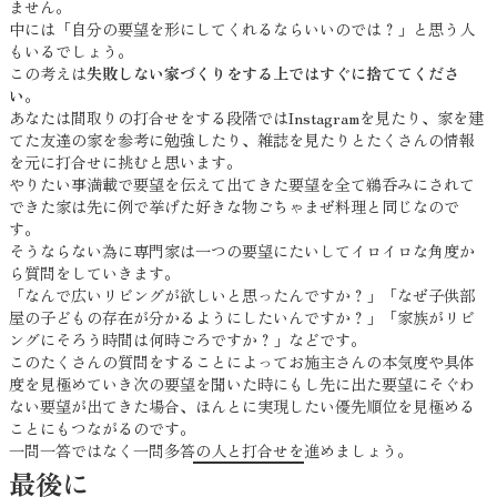
ません。
中には「自分の要望を形にしてくれるならいいのでは？」と思う人
もいるでしょう。
この考えは
失敗しない家づくりをする上ではすぐに捨ててくださ
い
。
あなたは間取りの打合せをする段階ではInstagramを見たり、家を建
てた友達の家を参考に勉強したり、雑誌を見たりとたくさんの情報
を元に打合せに挑むと思います。
やりたい事満載で要望を伝えて出てきた要望を全て鵜呑みにされて
できた家は先に例で挙げた好きな物ごちゃまぜ料理と同じなので
す。
そうならない為に専門家は一つの要望にたいしてイロイロな角度か
ら質問をしていきます。
「なんで広いリビングが欲しいと思ったんですか？」「なぜ子供部
屋の子どもの存在が分かるようにしたいんですか？」「家族がリビ
ングにそろう時間は何時ごろですか？」などです。
このたくさんの質問をすることによってお施主さんの本気度や具体
度を見極めていき次の要望を聞いた時にもし先に出た要望にそぐわ
ない要望が出てきた場合、ほんとに実現したい優先順位を見極める
ことにもつながるのです。
一問一答ではなく一問多答の人と打合せを進めましょう。
最後に