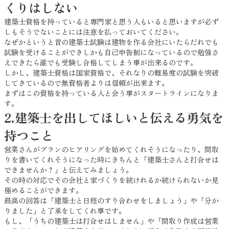
くりはしない
建築士資格を持っていると専門家と思う人もいると思いますが必ず
しもそうでないことには注意を払っておいてください。
なぜかというと昔の建築士試験は建物を作る会社にいたらだれでも
試験を受けることができしかも自己申告制になっているので勉強さ
えできたら誰でも受験し合格してしまう事が出来るのです。
しかし、建築士資格は国家資格で、それなりの難易度の試験を突破
してきているので無資格者よりは信頼が出来ます。
まずはこの資格を持っている人と会う事がスタートラインになりま
す。
2.建築士を出してほしいと伝える勇気を
持つこと
営業さんがプランのヒアリングを始めてくれそうになったり、間取
りを書いてくれそうになった時にきちんと「建築士さんと打合せは
できませんか？」と伝えてみましょう。
その時の対応でその会社と家づくりを続けれるか続けられないか見
極めることができます。
最高の回答は「建築士と日程のすり合わせをしましょう」や「分か
りました」と了承をしてくれ事です。
もし、「うちの建築士は打合せはしません」や「間取り作成は営業