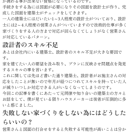
か携わる事が出来ない資格になっているのです。
手続きをする為には図面が必要になりその図面を設計士が作り、完
成した図面を建築士がチェックをしてきます。
一人の建築士にはだいたい1～3人程度の設計士がついており、設計
士には2～4人程度の営業さんがついていますので技術的仕事が多く
家づくりをする人の方まで対応が回らなくてしょうがなく営業さん
が対応しているパターン。
設計者のスキル不足
あとは会社内にいる建築士、設計者のスキル不足が大きな要因で
す。
家を建てたい人の要望を汲み取り、プランに反映させ問題点を発見
するスキルの事を言います。
これに関しては先ほど書いた通り建築士、設計者がお施主さんの対
応をしたことが無いので年月が経つにつれてスキルを持っていた人
が減りいつしか対応できる人がいなくなってしまうのです。
今回この記事を書くにあたって元同僚や知り合いの建築士の方々と
お話をして、僕が見ている限りハウスメーカーは後者が圧倒的に多
いと感じました。
失敗しない家づくりをしない為にはどうした
らいいの？
営業さんと図面の打合せをすると失敗する可能性が高いことは分か