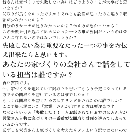
皆さんは家づくりで失敗しない為にはどのようなことが大事だと思
いますか？
間取りが良くなかったですか？それとも設備が思ったのと違う？収
納が少なかったから？
自分のリサーチが足りなかったから？伝え方が悪かったから？
この失敗を引き起こす原因はたった一つの事が要因だというのは皆
さんご存じないのではないでしょうか？
失敗しない為に重要なたった一つの事をお伝
え出来たらと思います。
あなたの家づくりの会社さんで話をして
いる担当は誰ですか？
再び質問です。
今、家づくりを進めていて間取りを書いてもらう予定になっている
方でその間取りを書いているのは誰でしたか？
もしくは間取りを書くためのヒアリングをされたのは誰でしか？
ここで展示場にいた
「営業」
さんが出てきた方は要注意です。
なぜかというと「失敗した！！」とお話されている方のほとんどが
営業さんと共に家づくりの一番重要な間取り計画を進めてしまって
いるからです。
必ずしも営業さんと家づくりを考えたらダメという訳ではないので