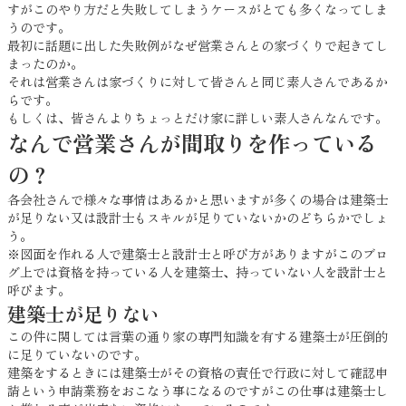
すがこのやり方だと失敗してしまうケースがとても多くなってしま
うのです。
最初に話題に出した失敗例がなぜ営業さんとの家づくりで起きてし
まったのか。
それは営業さんは家づくりに対して皆さんと同じ素人さんであるか
らです。
もしくは、皆さんよりちょっとだけ家に詳しい素人さんなんです。
なんで営業さんが間取りを作っている
の？
各会社さんで様々な事情はあるかと思いますが多くの場合は建築士
が足りない又は設計士もスキルが足りていないかのどちらかでしょ
う。
※図面を作れる人で建築士と設計士と呼び方がありますがこのブロ
グ上では資格を持っている人を建築士、持っていない人を設計士と
呼びます。
建築士が足りない
この件に関しては言葉の通り家の専門知識を有する建築士が圧倒的
に足りていないのです。
建築をするときには建築士がその資格の責任で行政に対して確認申
請という申請業務をおこなう事になるのですがこの仕事は建築士し