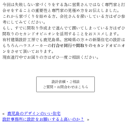
今回は失敗しない家づくりをする為に営業さんではなく専門家と打
合せをすることの重要性と専門家の見極め方をお伝えしました。
これから家づくりを始める方、会社さんを探いしている方はぜひ参
考にしてみてください。
もし、すでに間取り作成まで進んでて躓いてしまっている方はぜひ
間取りのセカンドオピニオンを活用することをおススメします。
有村建築設計工房でも鹿児島県、宮崎県の方々の新築住宅の設計は
もちろんハウスメーカーの
打合せ同行
や
間取りのセカンドオピニオ
ン
をさせて頂いております。
現在進行中でお困りの方はぜひ一度ご相談ください。
設計依頼・ご相談
ご質問・お問合わせはこちら
«
鹿児島のデザインのいい住宅
設計事務所に設計をお願いすると高いのか？
»