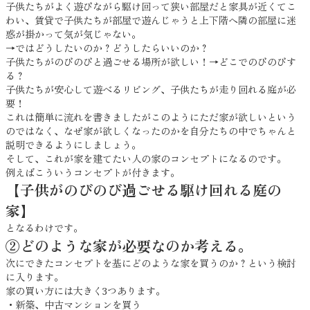
子供たちがよく遊びながら駆け回って狭い部屋だと家具が近くてこ
わい、賃貸で子供たちが部屋で遊んじゃうと上下階へ隣の部屋に迷
惑が掛かって気が気じゃない。
→ではどうしたいのか？どうしたらいいのか？
子供たちがのびのびと過ごせる場所が欲しい！→どこでのびのびす
る？
子供たちが安心して遊べるリビング、子供たちが走り回れる庭が必
要！
これは簡単に流れを書きましたがこのようにただ家が欲しいという
のではなく、なぜ家が欲しくなったのかを自分たちの中でちゃんと
説明できるようにしましょう。
そして、これが家を建てたい人の家のコンセプトになるのです。
例えばこういうコンセプトが付きます。
【子供がのびのび過ごせる駆け回れる庭の
家】
となるわけです。
②どのような家が必要なのか考える。
次にできたコンセプトを基にどのような家を買うのか？という検討
に入ります。
家の買い方には大きく3つあります。
・新築、中古マンションを買う