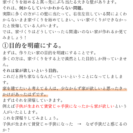
家づくりを始めると真っ先にぶち当たる大きな壁があります。
それは、
何からしていいかわからない問題。
実際に多くの方がこの壁に当たって、右往左往している間によくわ
からないまま家づくりを始めてしまい、いい家づくりができなかっ
たと後悔している人がいます。
では、家づくりはどうしていったら間違いのない家が作れるか見て
みましょう！
①目的を明確にする。
まずは、作りたい家の目的を明確にすることです。
多くの方は、家づくりをする上で漠然とした目的しか持っていませ
ん。
それは家が欲しいという目的
。
これだと持ち家ならなんだっていいということになってしましま
す。
家を建てたいと考えてる人は、少なからず家が欲しいと思ったきっ
かけがあったはずです。
まずはそれを深堀していきます。
例えば
子供が生まれて賃貸じゃ手狭になったから家が欲しい
という
人がいたとします。
これを深堀りしてみましょう。
子供が生まれて賃貸じゃ手狭になった → なぜ手狭だと感じるの
か？