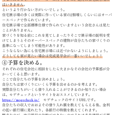
はいきません
。
というより行かない方がいいでしょう。
住宅展示場の多くは実際に作っている家の2割増しくらいにはオーバ
ースペックで作られています。
住宅展示場で全部標準仕様で作られていますという会社さんは見た
ことがありません。
家づくりを知る前にこれを見てしまったりそこで展示場の説明を受
けてしまうとそのオーバースペックの建物が自分たちの家づくりの
基準になってしまう可能性があります。
こうならない為にも住宅展示場には近づかないようにしましょう。
どうしても家が見たい場合は完成見学会が一番いいでしょう！
④予算を決める。
それぞれの住宅会社に相談をしたら大まかなその会社の予算感が分
かってくると思います。
ここで自分たちの予算を決めましょう。
自分たちは家づくりにいくら予算を出せるのかを考えます。
実際自分たちがいくら借り入れることができるのか知りたい場合
は、モゲチェックというサイトをおススメしています。
https://mogecheck.jp/
モゲチェックのサイトURLです。
自分たちの収入でおおよその借り入れ額を教えてもらえる他、金利
の低い銀行順に見れたり、各銀行の特徴を教えてくれます。