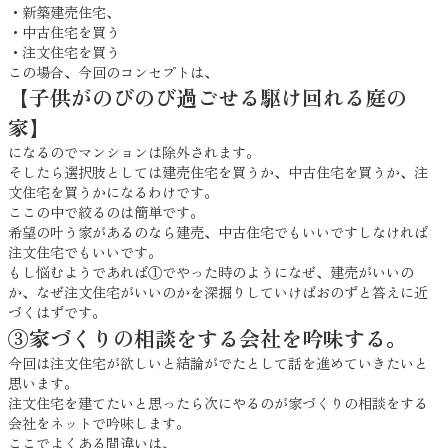
・新築建売住宅、
・中古住宅を買う
・注文住宅を買う
この場合、今回のコンセプトは、
【子供がのびのび過ごせる駆け回れる庭の
家】
になるのでマンションは除外されます。
そしたら選択肢としては建売住宅を買うか、中古住宅を買うか、注
文住宅を買うかになるわけです。
ここの中で絞るのは簡単です。
希望の叶う家があるのなら建売、中古住宅でもいいですしなければ
注文住宅でもいいです。
もし悩むようであれば①でやった時のようになぜ、建売がいいの
か、なぜ注文住宅がいいのかを深掘りしていけばおのずと答えに近
づくはずです。
③家づくりの相談をする会社を吟味する。
今回は注文住宅が欲しいと結論がでたとして話を進めていきたいと
思います。
注文住宅を建てたいと思ったら次にやるのが家づくりの相談をする
会社をネットで吟味します。
ここでよくある間違いは、