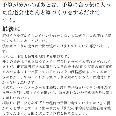
予算が
分かれば
あとは、予算に合う気に入っ
た住宅会社さんと家づくりをするだけで
す！。
最後に
家づくりを何からしたらいいかわからない人はぜひ、この流れで家
づくりをしてみてください。
僕の家づくりの流れは世間の流れとは少しずれている部分がありま
す。
それは、予算と会社を検討する順番です。
多くの場合は予算を決めてから住宅会社を検討する流れが言われて
ますが、正直専門家である僕たちはその会社のHPや実際の施工事例
をみたらネットで出回っているおおよその価格感があっているかど
うかわかりますが、これから家づくりを始めてする人には絶対にわ
からないと思います。
その為、ハウスメーカーと工務店、設計事務所という全く個性の違
う三社を5社に絞って話を聞いて、あうあわないや予算感を身に着け
てほしいのです。
相談しに行ったら必ず『どの程度の予算で考えていますか？』と聞
かれると思います、そう聞かれたら『御社の平均的な建築価格を教
えてください』と聞き返して予算感を探りましょう。