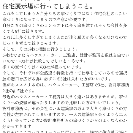
住宅展示場に行ってしまうこと。
これをしてしまうと自分たちの家づくりではなく住宅会社のしたい
家づくりになってしまうので注意が必要です。
自分たちの家づくりのコンセプトに合う家を建てれそうな会社を多
くても5社に絞ります。
これ以上多くしすぎてしまうとただ迷う原因が多くなるだけなので
じっくり考えて絞りこみます。
そして、その5社に相談に行きましょう。
5社はできたらハウスメーカー、工務店、設計事務所と数は自由でい
いのでこの3社は比較してほしいところです。
多くの家づくりはこの3社が担っています。
そして、それぞれが全然違う特徴を持って仕事をしているので選択
肢の窓口を広げる為に必ずこの3社は入れた方がいいです。
僕がおススメするのは、ハウスメーカー、工務店で3社、設計事務所
2社の計5社です。
最近のハウスメーカーと工務店は大きく違いはありませんが、家づ
くりへの姿勢が違ったりしますので比較した方がいいでしょう。
設計事務所は、その会社にいる建築家の考えで大きく家づくりの方
向性が左右されてしまいますので、一人の建築家と会うよりも二人
くらい会っていた方が設計事務所との家づくりがどのようなものか
分かってきます。
ちなみにここでハウスメーカーに行くときに、絶対に住宅展示場に