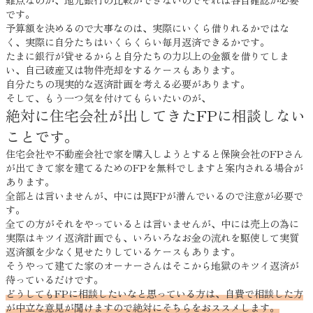
難点なのが、地元銀行の比較ができないのでそれは各自確認が必要
です。
予算額を決めるので大事なのは、実際にいくら借りれるかではな
く、実際に自分たちはいくらくらい毎月返済できるかです。
たまに銀行が貸せるからと自分たちの力以上の金額を借りてしま
い、自己破産又は物件売却をするケースもあります。
自分たちの現実的な返済計画を考える必要があります。
そして、もう一つ気を付けてもらいたいのが、
絶対に住宅会社が出してきたFPに相談しない
ことです。
住宅会社や不動産会社で家を購入しようとすると保険会社のFPさん
が出てきて家を建てるためのFPを無料でしますと案内される場合が
あります。
全部とは言いませんが、中には罠FPが潜んでいるので注意が必要で
す。
全ての方がそれをやっているとは言いませんが、中には売上の為に
実際はキツイ返済計画でも、いろいろなお金の流れを駆使して実質
返済額を少なく見せたりしているケースもあります。
そうやって建てた家のオーナーさんはそこから地獄のキツイ返済が
待っているだけです。
どうしてもFPに相談したいなと思っている方は、自費で相談した方
が中立な意見が聞けますので絶対にそちらをおススメします。