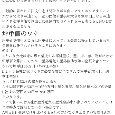
のは姿かたちがまったく同じ規格住宅だけだからです。
一般的に言われる注文住宅は間取りが自由にプランニングすること
ができ間取りが違うと、壁の面積や屋根の大きさ家の凹凸などが違
いこれを坪単価で算出した金額内で収められるかと考えるとNOと言
わざるをえません。
坪単価のワナ
坪単価で怖いところは坪単価に入っている金額は提示している会社
の裁量に任されているところにあります。
例えば
Aという会社は家の形を構成する部材屋根、壁、床、窓、設備だけで
坪単価を算出しており、屋外電気や屋外給排水等の金額を含んでい
ないで坪単価55万円（外構工事別）
Bという会社は家づくりに必要な物は全て含んで坪単価70万円（外
構工事別）
として同じ30坪の家を作った場合
A社は55万円×30坪＝1650万円+屋外電気、屋外給排水などの金額
B社は65万円×30坪＝1950万円
となります。
ここで怖いのはA社は屋外電気と屋外給排水が含まれていないことは
この時点で説明していない場合です。
A社とB社金額だけを比べるとA社の方が安く見えますが実際はAの