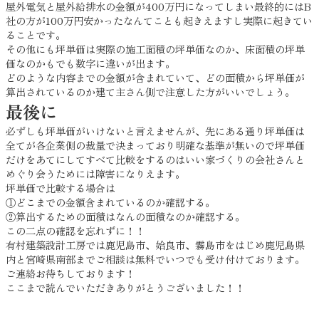
屋外電気と屋外給排水の金額が400万円になってしまい最終的にはB
社の方が100万円安かったなんてことも起きえますし実際に起きてい
ることです。
その他にも坪単価は実際の施工面積の坪単価なのか、床面積の坪単
価なのかもでも数字に違いが出ます。
どのような内容までの金額が含まれていて、どの面積から坪単価が
算出されているのか建て主さん側で注意した方がいいでしょう。
最後に
必ずしも坪単価がいけないと言えませんが、先にある通り坪単価は
全てが各企業側の裁量で決まっており明確な基準が無いので坪単価
だけをあてにしてすべて比較をするのはいい家づくりの会社さんと
めぐり会うためには障害になりえます。
坪単価で比較する場合は
①どこまでの金額含まれているのか確認する。
②算出するための面積はなんの面積なのか確認する。
この二点の確認を忘れずに！！
有村建築設計工房では鹿児島市、姶良市、霧島市をはじめ鹿児島県
内と宮崎県南部までご相談は無料でいつでも受け付けております。
ご連絡お待ちしております！
ここまで読んでいただきありがとうございました！！