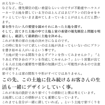
おえなかった。
などなど、優先順位の低い希望ならいいのですが不動産やハウスメ
ーカーで土地を探している方のほとんどはまだプランの打合せをキ
チンとしていないまま進めてしまっていることがほとんどだと思い
ます。
家を作りたい人の要望を固めそれにあった土地を探す。
そして、出てきた土地の中で土地と家の希望の優先順位と問題を明
確にし、確認して最終的に土地を決める。
これが本来の家の土地の決め方になるのです。
この時に気をつけて欲しいのは土地が決まってもいないのにプラン
を書き始める人がいるという事です。
「土地が見つかる間取り合えずプランを作ってみませんか？」「と
りあえず叩き台のプランを作成してみせんか？」という言葉が出て
くる人は土地の重要性や建築の知識が乏しい可能性があるので注意
が必要です。
家づくりとは家の間取りや形がすべてではありません。
この先、この土地に住み続けるお客さんの生
活も一緒にデザインしていく事。
これが本当の設計であり家づくりの根幹だと僕は考えています。
土地探しにはこの根幹がとても重要になっています。
これまでも自分が一緒に探していれば。。という土地で家づくりを