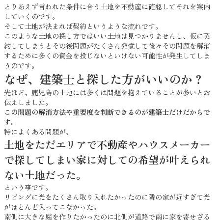
とりあえず言われた条件に合う土地を不動産に確認してそれを案内
していくのです。
そして土地が決まれば契約というような流れです。
このような土地の探し方ではいい土地は見つかりませんし、仮に契
約してしまうとその後問題がたくさん発覚して後々その問題を解消
するために多くの資金を投じないといけない可能性が発生してしま
うのです。
なぜ、建築士と探した方がいいのか？
先ほど、鹿児島の土地には多くは問題を抱えていることが多いとお
伝えしました。
この問題の解消方法や重要度を判断できるのが建築士だけだからで
す。
特によくある問題が、
土地をただエリアで不動産やハウスメーカー
で探してしまい家に対しての希望が叶えられ
ない土地だった。
という事です。
リビングに光をたくさん取り入れたかったのに隣の家が近すぎて光
がほとんど入ってこなかった。
南側に大きな庭を作りたかったのに北側が道路で南に家を寄せざる