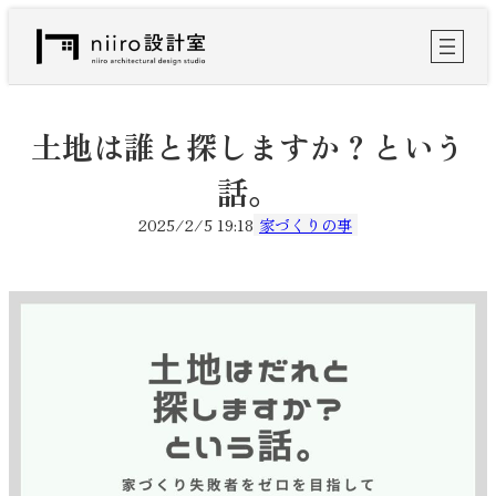
内
容
を
ス
キ
ッ
土地は誰と探しますか？という
プ
話。
2025/2/5 19:18
家づくりの事