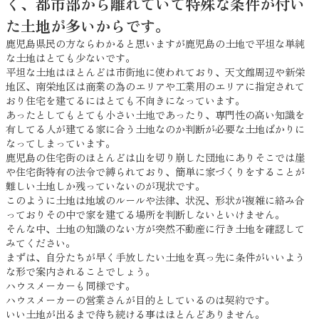
く、都市部から離れていて特殊な条件が付い
た土地が多いからです。
鹿児島県民の方ならわかると思いますが鹿児島の土地で平坦な単純
な土地はとても少ないです。
平坦な土地はほとんどは市街地に使われており、天文館周辺や新栄
地区、南栄地区は商業の為のエリアや工業用のエリアに指定されて
おり住宅を建てるにはとても不向きになっています。
あったとしてもとても小さい土地であったり、専門性の高い知識を
有してる人が建てる家に合う土地なのか判断が必要な土地ばかりに
なってしまっています。
鹿児島の住宅街のほとんどは山を切り崩した団地にありそこでは崖
や住宅街特有の法令で縛られており、簡単に家づくりをすることが
難しい土地しか残っていないのが現状です。
このように土地は地域のルールや法律、状況、形状が複雑に絡み合
っておりその中で家を建てる場所を判断しないといけません。
そんな中、土地の知識のない方が突然不動産に行き土地を確認して
みてください。
まずは、自分たちが早く手放したい土地を真っ先に条件がいいよう
な形で案内されることでしょう。
ハウスメーカーも同様です。
ハウスメーカーの営業さんが目的としているのは契約です。
いい土地が出るまで待ち続ける事はほとんどありません。