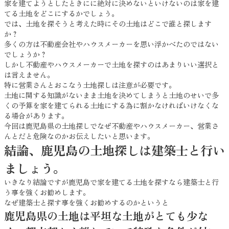
家を建てようとしたときにに絶対に決めないといけないのは家を建
てる土地をどこにするかでしょう。
では、土地を探そうと考えた時にその土地はどこで誰と探します
か？
多くの方は不動産会社やハウスメーカーを思い浮かべたのではない
でしょうか？
しかし不動産やハウスメーカーで土地を探すのはあまりいい選択と
は言えません。
特に営業さんとおこなう土地探しは注意が必要です。
土地に関する知識がないまま土地を決めてしまうと土地のせいで多
くの予算を家を建てられる土地にする為に割かなければいけなくな
る場合があります。
今回は鹿児島県の土地探しでなぜ不動産やハウスメーカー、営業さ
んとだと危険なのかお伝えしたいと思います。
結論、鹿児島の土地探しは建築士と行い
ましょう。
いきなり結論ですが鹿児島で家を建てる土地を探すなら建築士と行
う事を強くお勧めします。
なぜ建築士と探す事を強くお勧めするのかというと
鹿児島県の土地は平坦な土地がとても少な