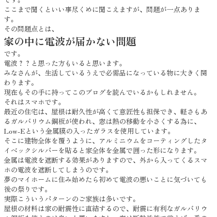
ここまで聞くといい事尽くめに聞こえますが、問題が一点ありま
す。
その問題点とは、
家の中に電波が届かない問題
です。
電波？？と思った方もいると思います。
みなさんが、生活しているうえで必需品になっている物に大きく関
わります。
現在もその手に持ってこのブログを読んでいるかもしれません。
それはスマホです。
最近の住宅は、屋根は耐久性が高くて意匠性も担保でき、軽さもあ
るガルバリウム鋼板が使われ、窓は熱の移動を小さくする為に、
Low-Eという金属膜の入ったガラスを使用しています。
そこに建物全体を覆うように、アルミニウムをコーティングしたタ
イベックシルバーを貼ると家全体を金属で囲った形になります。
金属は電波を遮断する効果がありますので、外から入ってくるスマ
ホの電波を遮断してしまうのです。
夢のマイホームに住み始めたら初めて電波の悪いことに気づいても
後の祭りです。
実際こういうパターンのご家族は多いです。
屋根の材料は家の耐震性に直結するので、耐震に有利なガルバリウ