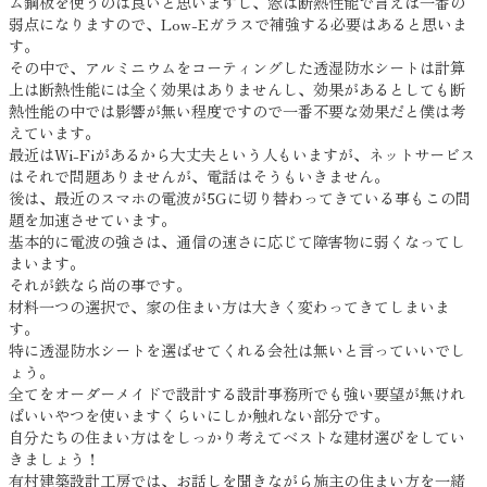
ム鋼板を使うのは良いと思いますし、窓は断熱性能で言えば一番の
弱点になりますので、Low-Eガラスで補強する必要はあると思いま
す。
その中で、アルミニウムをコーティングした透湿防水シートは計算
上は断熱性能には全く効果はありませんし、効果があるとしても断
熱性能の中では影響が無い程度ですので一番不要な効果だと僕は考
えています。
最近はWi-Fiがあるから大丈夫という人もいますが、ネットサービス
はそれで問題ありませんが、電話はそうもいきません。
後は、最近のスマホの電波が5Gに切り替わってきている事もこの問
題を加速させています。
基本的に電波の強さは、通信の速さに応じて障害物に弱くなってし
まいます。
それが鉄なら尚の事です。
材料一つの選択で、家の住まい方は大きく変わってきてしまいま
す。
特に透湿防水シートを選ばせてくれる会社は無いと言っていいでし
ょう。
全てをオーダーメイドで設計する設計事務所でも強い要望が無けれ
ばいいやつを使いますくらいにしか触れない部分です。
自分たちの住まい方はをしっかり考えてベストな建材選びをしてい
きましょう！
有村建築設計工房では、お話しを聞きながら施主の住まい方を一緒