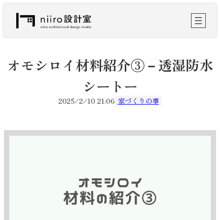
内
容
を
ス
キ
ッ
オモシロイ材料紹介③－透湿防水
プ
シートー
2025/2/10 21:06
家づくりの事