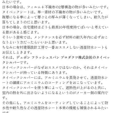
みたいです。
日本の場合は、フィルム+不織布の2層構造の物が多いみたいです。
タイベックシートは、単一素材の不織布の物が多いみたいです。
複層になる事によって層ごとの厚みが薄くなってしまい、耐久力が
落ちてしまうのだと思います。
日本の場合、住宅建材はどうも最長10年程度持てばいいと考えてい
る節があると感じます。
そういう意味では、メンテナンスを必ず材料の耐久年内に必ずおこ
なうという方だったらいいかと思います。
ちなみに有村建築設計工房で一番おススメしない透湿防水シートも
お伝えしときます。
それは、
デュポン フラッシュスパン プロダクツ株式会社のタイベッ
クシルバー
です。
タイベックシルバーがなぜおススメではないのか、それはタイベッ
クシルバーが持っている特徴にあります。
タイベックシルバーには、アルミニウムを蒸発させて、透湿防水シ
ートの繊維にアルミニウムのコーティングをおこなっています。
タイベックシルバーを使う事によって、遮熱性が上がるのと共に、
室内の熱を外に出さないようになるというのがメーカー側の案内で
す。
その他にも、アルミニウムをコーティングしていることによって防
水性や耐久性などの透湿防水シート本来の機能も補強されるみたい
です。