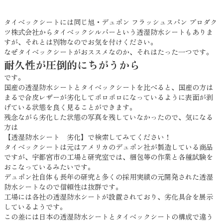
タイベックシートには同じ旭・デュポン フラッシュスパン プロダク
ツ株式会社からタイベックシルバーという透湿防水シートもありま
すが、それとは別物なのでお気を付けください。
なぜタイベックシートがおススメなのか、それはたった一つです。
耐久性が圧倒的にちがうから
です。
国産の透湿防水シートとタイベックシートを比べると、国産の方は
まるで合皮レザーが劣化してボロボロになっているように表面が剥
げている状態を良く見ることができます。
残念ながら劣化した状態の写真を残していなかったので、気になる
方は
【透湿防水シート 劣化】で検索してみてください！
タイベックシートは元はアメリカのデュポン社が製造している商品
ですが、宇都宮市の工場と研究室では、梱包等の作業と各種試験を
おこなっているみたいです。
デュポン社自体も長年の研究と多くの採用実績の元開発された透湿
防水シートなので信頼性は抜群です。
工場には各社の透湿防水シートが設置されており、劣化具合を展示
しているようです。
この差には日本の透湿防水シートとタイベックシートの構成で違う