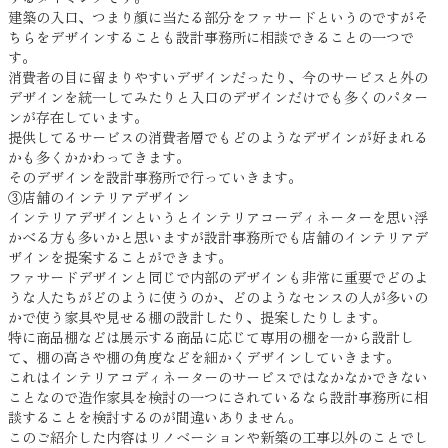
建築の入口、つまり顔に当たる部分をファサードというのですがそ
ちらをデザインすることも設計事務所に相談できることの一つで
す。
消費者の目に留まりやすいデザインだったり、今のサービスと外の
デザインを統一してみたりと入口のデザインだけでも多くのパター
ンが存在しています。
提供してるサービスの消費者層でもどのようなデザインが好まれる
かも多くかかわってきます。
そのデザインを設計事務所で行っていきます。
③店舗のインテリアデザイン
インテリアデザインというとインテリアコーディネーターを思い浮
かべる方も多いかと思いますが設計事務所でも店舗のインテリアデ
ザインを提案することができます。
ファサードデザインと同じで内部のデザインも非常に重要でどのよ
うな人たちがどのように使うのか、どのようなセンスの人が多いの
かで使う家具や見せる棚の設計したり、提案したりします。
特に商品棚などは展示する商品に応じて専用の棚を一から設計し
て、棚の高さや棚の角度などを細かくデザインしていきます。
これはインテリアコディネーターのサービスではなかなかできない
ことなので造作家具を検討の一つにされているなら設計事務所に相
談することを検討するのが間違いありません。
このご紹介した内容はリノベーションや新築の工事以外のことでし