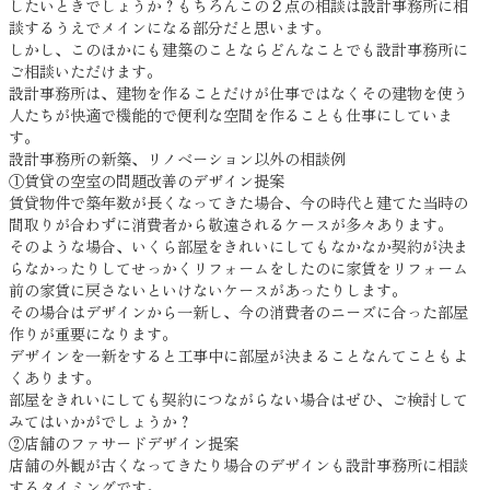
したいときでしょうか？もちろんこの２点の相談は設計事務所に相
談するうえでメインになる部分だと思います。
しかし、このほかにも建築のことならどんなことでも設計事務所に
ご相談いただけます。
設計事務所は、建物を作ることだけが仕事ではなくその建物を使う
人たちが快適で機能的で便利な空間を作ることも仕事にしていま
す。
設計事務所の新築、リノベーション以外の相談例
①賃貸の空室の問題改善のデザイン提案
賃貸物件で築年数が長くなってきた場合、今の時代と建てた当時の
間取りが合わずに消費者から敬遠されるケースが多々あります。
そのような場合、いくら部屋をきれいにしてもなかなか契約が決ま
らなかったりしてせっかくリフォームをしたのに家賃をリフォーム
前の家賃に戻さないといけないケースがあったりします。
その場合はデザインから一新し、今の消費者のニーズに合った部屋
作りが重要になります。
デザインを一新をすると工事中に部屋が決まることなんてこともよ
くあります。
部屋をきれいにしても契約につながらない場合はぜひ、ご検討して
みてはいかがでしょうか？
②店舗のファサードデザイン提案
店舗の外観が古くなってきたり場合のデザインも設計事務所に相談
するタイミングです。